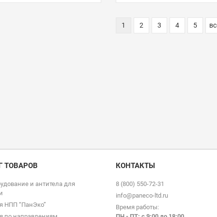
1
2
3
4
5
вс
Г ТОВАРОВ
КОНТАКТЫ
удование и антитела для
8 (800) 550-72-31
и
info@paneco-ltd.ru
я НПП “ПанЭко”
Время работы:
я по направлениям
ПН - ПТ: с 9
:00 до 18:00