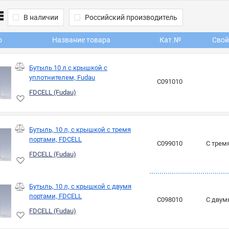
В наличии
Российский производитель
о
Название товара
Кат.№
Свой
Бутыль 10 л с крышкой с
уплотнителем, Fudau
C091010
FDCELL (Fudau)
Бутыль, 10 л, с крышкой с тремя
портами, FDCELL
C099010
С трем
FDCELL (Fudau)
Бутыль, 10 л, с крышкой с двумя
портами, FDCELL
C098010
С двум
FDCELL (Fudau)