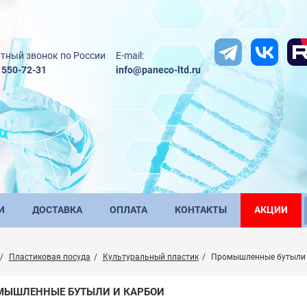
тный звонок по России
E-mail:
) 550-72-31
info@paneco-ltd.ru
И
ДОСТАВКА
ОПЛАТА
КОНТАКТЫ
АКЦИИ
Пластиковая посуда
Культуральный пластик
Промышленные бутыли 
МЫШЛЕННЫЕ БУТЫЛИ И КАРБОИ