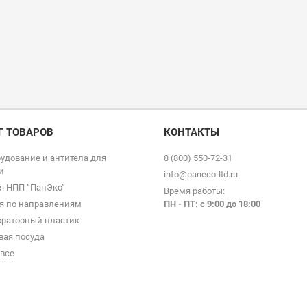
Г ТОВАРОВ
КОНТАКТЫ
удование и антитела для
8 (800) 550-72-31
и
info@paneco-ltd.ru
я НПП “ПанЭко”
Время работы:
я по направлениям
ПН - ПТ: с 9
:00 до 18:00
раторный пластик
вая посуда
 все