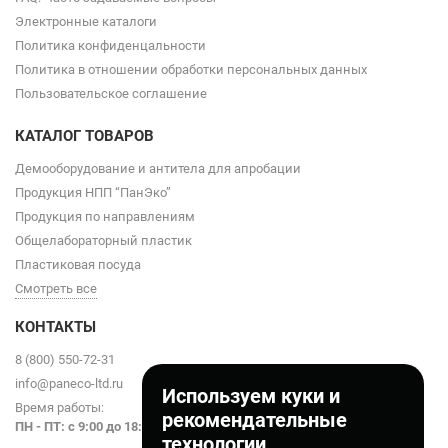
Электронные каталоги
Политика конфиденцальности
Политика в отношении обработки персональных данных
Пользовательское соглашение
КАТАЛОГ ТОВАРОВ
Демооборудование и антитела для апробации
Продукция НПП “ПанЭко”
Продукция по направлениям
Общелабораторный пластик
Пластиковая посуда
Смотреть все
КОНТАКТЫ
8 (800) 550-72-31
info@paneco-ltd.ru
Используем куки и
Время работы:
рекомендательные
ПН - ПТ: с 9
:00 до 18:00
технологии