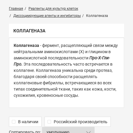
Главная
Реагенты для культур клеток
Диссоциирующие агенты и ингибиторы
Коллагеназа
КОЛЛАГЕНАЗА
Коллагеназа
- фермент, расщепляющий связи между
нейтральными аминокислотами (X) и глицином в
аминокислотной последовательности
Про-Х-Гли-
Про.
Эта последовательность часто встречается в
коллагене. Коллагеназа уникальна среди протеаз,
благодаря своей способности расщеплять
коллагеновые фибриллы, встречающиеся во всех
типах соединительной ткани, таких как кожа, кости,
сухожилия, кровеносные сосуды.
В наличии
Российский производитель
Сортировать по: