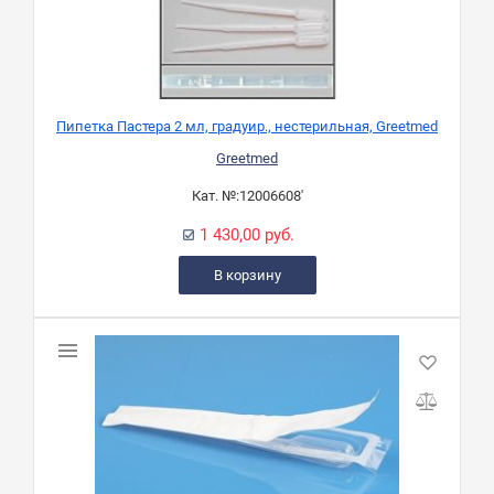
Пипетка Пастера 2 мл, градуир., нестерильная, Greetmed
Greetmed
Кат. №:
12006608'
1 430,00 руб.
В корзину