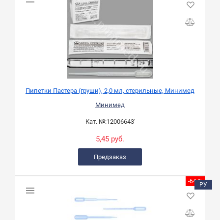
Пипетки Пастера (груши), 2,0 мл, стерильные, Минимед
Минимед
Кат. №:
12006643'
5,45 руб.
Предзаказ
-64 %
РУ