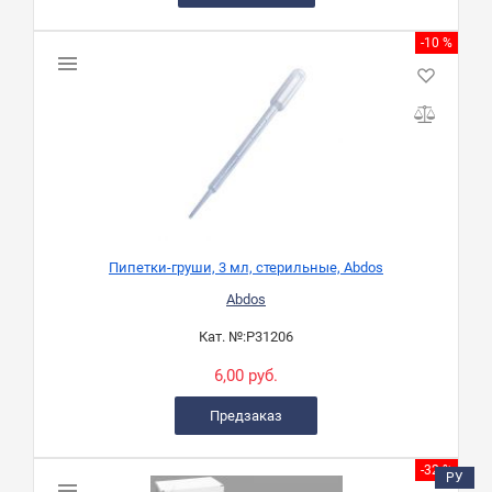
-10 %
Пипетки-груши, 3 мл, стерильные, Abdos
Abdos
Кат. №:
P31206
6,00 руб.
Предзаказ
-32 %
РУ