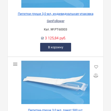
Пипетки-груши 3,0 мл, индивидуальная упаковка
GenFollower
Кат. №:
PT60003
3 125,84 руб.
В корзину
Пипетки-груши 3,0 мл, пакет 500 шт.