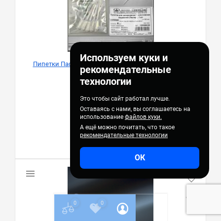
Используем куки и
Пипетки Пастера 1 мл, 150 мм, стерильные, Aptaca,
рекомендательные
Минимед
технологии
Aptaca
Это чтобы сайт работал лучше.
Кат. №:
12006636'#
Оставаясь с нами, вы соглашаетесь на
использование
файлов куки.
4,00 руб.
А ещё можно почитать, что такое
рекомендательные технологии
Предзаказ
ОК
0
0