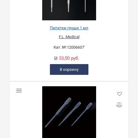
Пипетки-груши 1 мл
F.L. Medical
Кат. №:
12006607'
33,00 руб.
В корзину