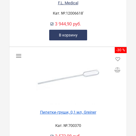
F.L. Medical
Кат. №:
12006618'
3 944,90 руб.
В корзину
-30 %
Пипетки-груши, 0,1 мл, Greiner
Кат. №:
700370