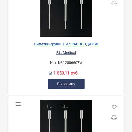
Пипетки-груши 1 мл РАСПРОДАЖА!
F.L. Medical
Кат. №:
12006607'#
1 858,11 руб.
В корзину