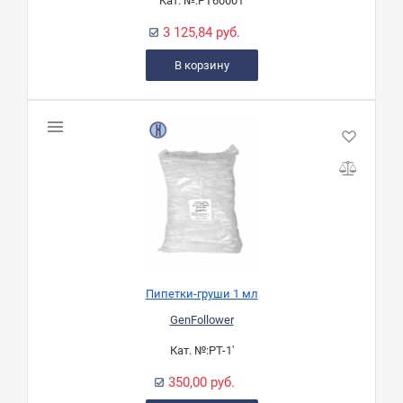
Кат. №:
PT60001
3 125,84 руб.
В корзину
Пипетки-груши 1 мл
GenFollower
Кат. №:
PT-1'
350,00 руб.