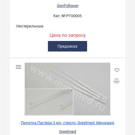
GenFollower
Кат. №:
PT00005
Нестерильные
Цена по запросу
Предзаказ
Пипетка Пастера 3 мл, стекло, Greetmed, Минимед
Greetmed