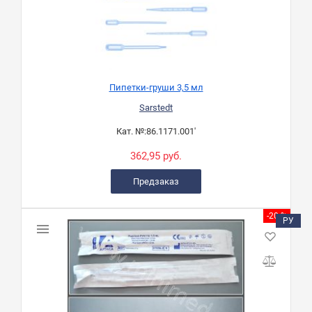
Пипетки-груши 3,5 мл
Sarstedt
Кат. №:
86.1171.001'
362,95 руб.
Предзаказ
-20 %
РУ