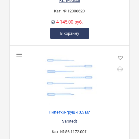
F.L. Medical
Кат. №:
12006620'
4 145,00 руб.
В корзину
Пипетки-груши 3,5 мл
Sarstedt
Кат. №:
86.1172.001'