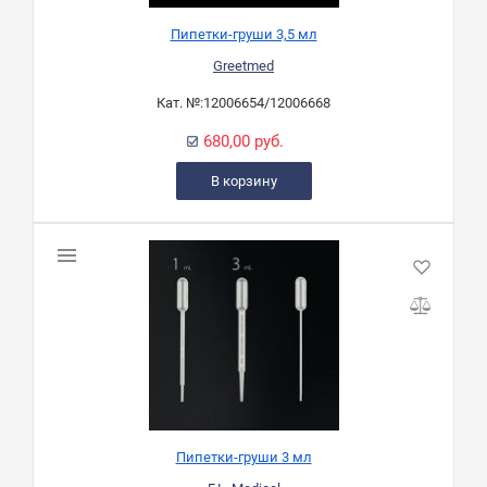
Пипетки-груши 3,5 мл
Greetmed
Кат. №:
12006654/12006668
680,00 руб.
В корзину
Пипетки-груши 3 мл