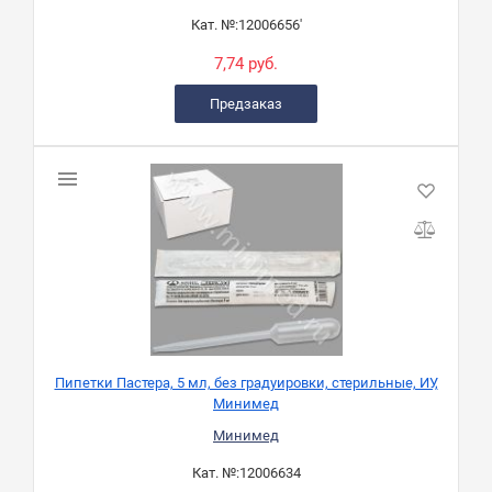
Кат. №:
12006656'
7,74 руб.
Предзаказ
Пипетки Пастера, 5 мл, без градуировки, стерильные, ИУ,
Минимед
Минимед
Кат. №:
12006634