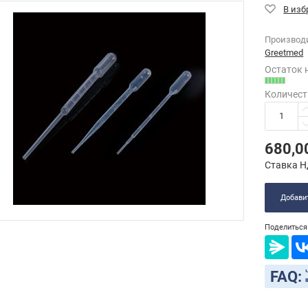
Производ
Greetmed
Остаток 
Количест
680,0
Ставка Н
Добавит
Поделиться 
FAQ: