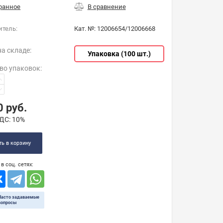
итель:
Кат. №:
12006654/12006668
на складе:
Упаковка (100 шт.)
во упаковок
:
0
руб.
ДС:
10%
ь в корзину
в соц. сетях:
Часто задаваемые
вопросы