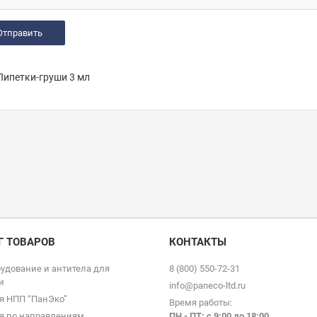
ипетки-груши 3 мл
Г ТОВАРОВ
КОНТАКТЫ
удование и антитела для
8 (800) 550-72-31
и
info@paneco-ltd.ru
я НПП “ПанЭко”
Время работы:
я по направлениям
ПН - ПТ: с 9
:00 до 18:00