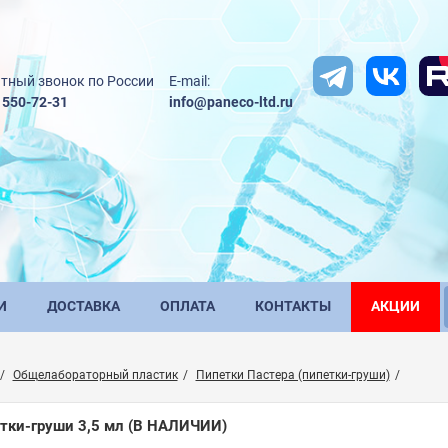
тный звонок по России
E-mail:
) 550-72-31
info@paneco-ltd.ru
И
ДОСТАВКА
ОПЛАТА
КОНТАКТЫ
АКЦИИ
Общелабораторный пластик
Пипетки Пастера (пипетки-груши)
тки-груши 3,5 мл
(В НАЛИЧИИ)