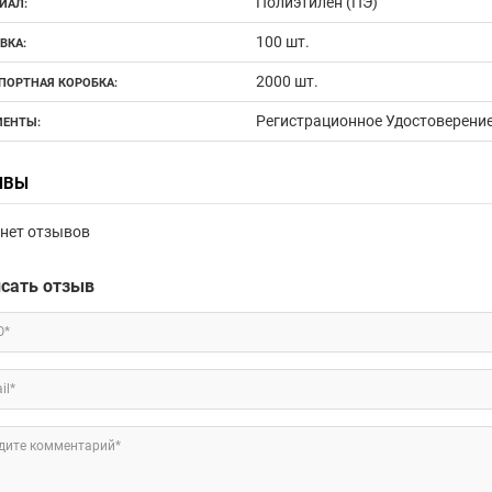
Полиэтилен (ПЭ)
ИАЛ:
100 шт.
ВКА:
2000 шт.
ПОРТНАЯ КОРОБКА:
Регистрационное Удостоверени
ЕНТЫ:
ЫВЫ
нет отзывов
сать отзыв
О*
il*
дите комментарий*