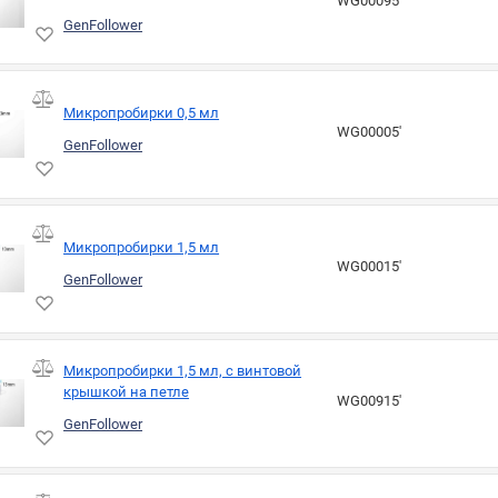
WG00095'
GenFollower
Микропробирки 0,5 мл
WG00005'
GenFollower
Микропробирки 1,5 мл
WG00015'
GenFollower
Микропробирки 1,5 мл, с винтовой
крышкой на петле
WG00915'
GenFollower