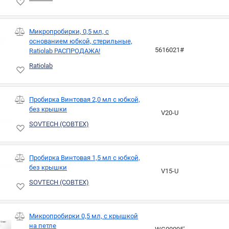
Микропробирки, 0,5 мл, с
основанием юбкой, стерильные,
5616021#
Ratiolab РАСПРОДАЖА!
Ratiolab
Пробирка Винтовая 2,0 мл с юбкой,
без крышки
V20-U
SOVTECH (СОВТЕХ)
Пробирка Винтовая 1,5 мл с юбкой,
без крышки
V15-U
SOVTECH (СОВТЕХ)
Микропробирки 0,5 мл, с крышкой
на петле