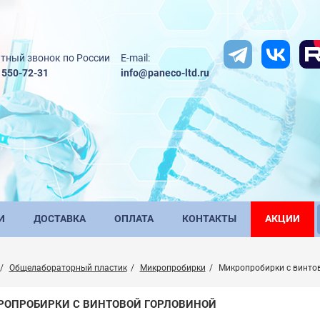
тный звонок по России
E-mail:
) 550-72-31
info@paneco-ltd.ru
И
ДОСТАВКА
ОПЛАТА
КОНТАКТЫ
АКЦИИ
Общелабораторный пластик
Микропробирки
Микропробирки с винто
РОПРОБИРКИ С ВИНТОВОЙ ГОРЛОВИНОЙ