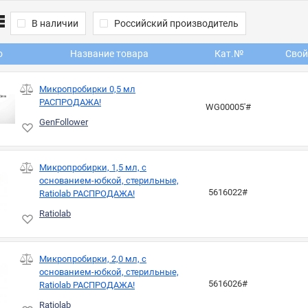
В наличии
Российский производитель
о
Название товара
Кат.№
Свой
Микропробирки 0,5 мл
РАСПРОДАЖА!
WG00005'#
GenFollower
Микропробирки, 1,5 мл, с
основанием-юбкой, стерильные,
5616022#
Ratiolab РАСПРОДАЖА!
Ratiolab
Микропробирки, 2,0 мл, с
основанием-юбкой, стерильные,
5616026#
Ratiolab РАСПРОДАЖА!
Ratiolab