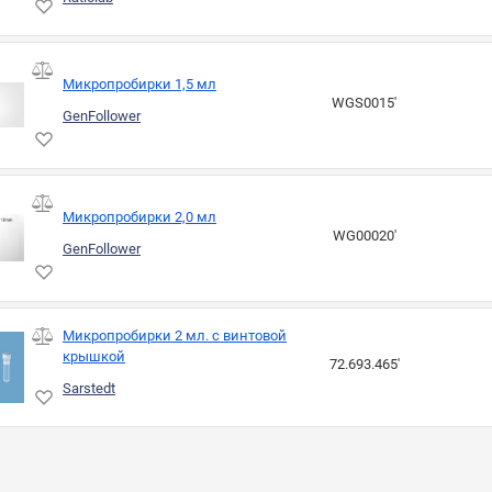
Микропробирки 1,5 мл
WGS0015'
GenFollower
Микропробирки 2,0 мл
WG00020'
GenFollower
Микропробирки 2 мл. с винтовой
крышкой
72.693.465'
Sarstedt