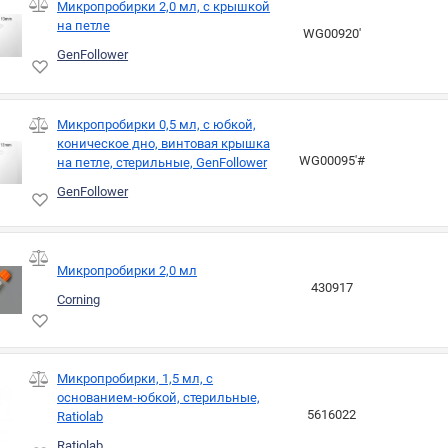
Микропробирки 2,0 мл, с крышкой
на петле
WG00920'
GenFollower
Микропробирки 0,5 мл, с юбкой,
коническое дно, винтовая крышка
WG00095'#
на петле, стерильные, GenFollower
GenFollower
Микропробирки 2,0 мл
430917
Corning
Микропробирки, 1,5 мл, с
основанием-юбкой, стерильные,
5616022
Ratiolab
Ratiolab