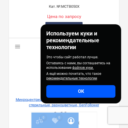
Кат. №:
MCTB050X
Цена по запросу
Предзаказ
Используем куки и
рекомендательные
технологии
Это чтобы сайт работал лучше.
Оставаясь с нами, вы соглашаетесь на
использование
файлов куки.
А ещё можно почитать, что такое
рекомендательные технологии
ОК
Микроцентрифужные пробирки типа Эппендорф, 2 мл,
стерильные, разноцветные, GenFollower
GenFollower
0
0
Кат. №:
MCTB020X