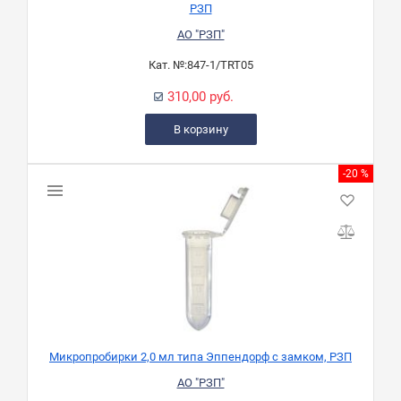
РЗП
АО "РЗП"
Кат. №:
847-1/TRT05
310,00 руб.
В корзину
-20 %
Микропробирки 2,0 мл типа Эппендорф с замком, РЗП
АО "РЗП"