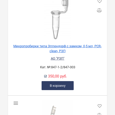
Микропробирки типа Эппендорф с замком, 0,5 мл, PCR-
clean, РЗП
АО "РЗП"
Кат. №:
847-1-2/847-003
350,00 руб.
В корзину