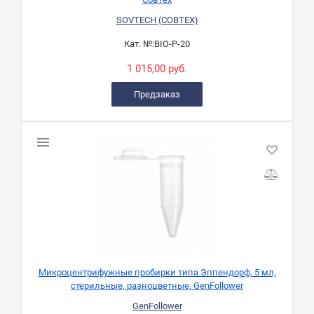
SOVTECH (СОВТЕХ)
Кат. №:
BIO-P-20
1 015,00 руб.
Предзаказ
Микроцентрифужные пробирки типа Эппендорф, 5 мл,
стерильные, разноцветные, GenFollower
GenFollower