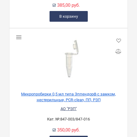
385,00 руб.
В корзину
Микропробирки 0,5 мл типа Эппендорф с замком,
нестерильные, PCR-clean, ПП, РЗП
АО "РЗП"
Кат. №:
847-003/847-016
350,00 руб.