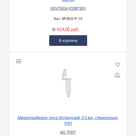
SOVTECH (СОВТЕХ)
Кат. №:
BIO-P-15
624,00 руб.
В корзину
Микропробирки типа Эппендорф, 0,2 мл, стерильные,
РЗП
АО "РЗП"