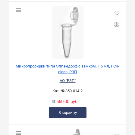
Микропробирки типа Эппендорф с замком, 1,5 мл, PCR-
clean, РЗП
АО "РЗП"
Кат. №:
850-014-2
660,00 руб.
В корзину