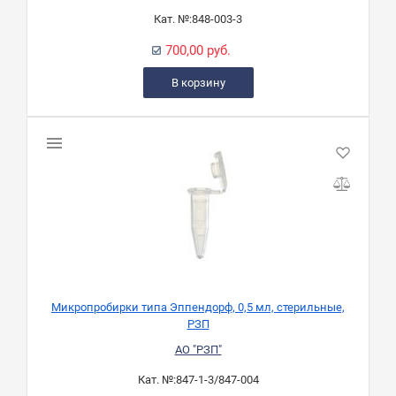
Кат. №:
848-003-3
700,00 руб.
В корзину
Микропробирки типа Эппендорф, 0,5 мл, стерильные,
РЗП
АО "РЗП"
Кат. №:
847-1-3/847-004