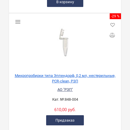
В корзину
-29 %
Микропробирки типа Эппендорф, 0,2 мл, нестерильные,
PCR-clean, РЗП
АО "РЗП"
Кат. №:
848-004
610,00 руб.
Предзаказ