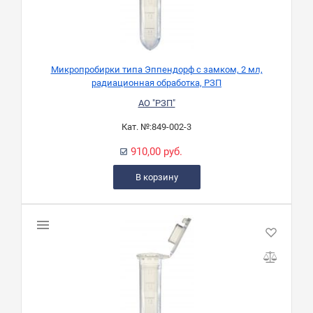
Микропробирки типа Эппендорф с замком, 2 мл,
радиационная обработка, РЗП
АО "РЗП"
Кат. №:
849-002-3
910,00 руб.
В корзину