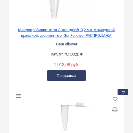
Микропробирки типа Эппендорф, 0,2 мл, с выпуклой
крышкой, стерильные, GenFollower РАСПРОДАЖА!
GenFollower
Кат. №:
PCR002D'#
1 013,08 руб.
Предзаказ
РУ