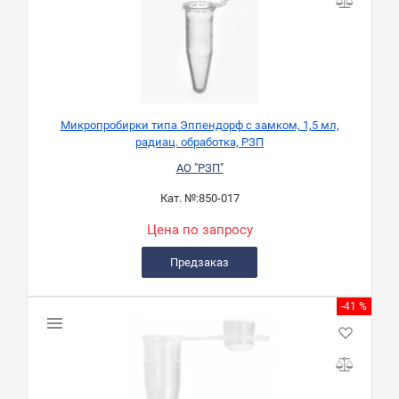
Микропробирки типа Эппендорф с замком, 1,5 мл,
радиац. обработка, РЗП
АО "РЗП"
Кат. №:
850-017
Цена по запросу
Предзаказ
-41 %