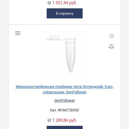
1 551,44 руб.
В корзину
Микроцентрифужные пробирки типа Эппендорф, 5 мл,
стерильные, GenFollower
GenFollower
Кат. №:
MCTB050'
1 289,86 руб.