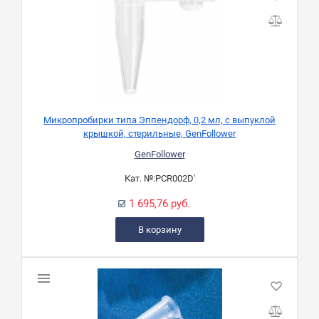
Микропробирки типа Эппендорф, 0,2 мл, с выпуклой
крышкой, стерильные, GenFollower
GenFollower
Кат. №:
PCR002D'
1 695,76 руб.
В корзину