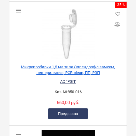
-35 %
Микропробирки 1,5 мл типа Эппендорф с замком,
нестерильные, PCR-clean, ПП, РЗП
АО "РЗП"
Кат. №:
850-016
660,00 руб.
Предзаказ