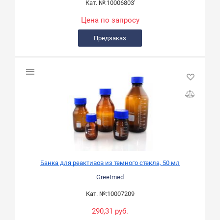
Кат. №:
10006803'
Цена по запросу
Предзаказ
Банка для реактивов из темного стекла, 50 мл
Greetmed
Кат. №:
10007209
290,31 руб.