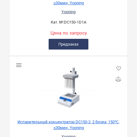
≤30мин, Yooning
Yooning
Кат. №:
DC150-1D1A
Цена по запросу
Предзаказ
Испарительный концентратор DC150-2, 2 блока, 150℃,
≤30мин, Yooning
Yooning