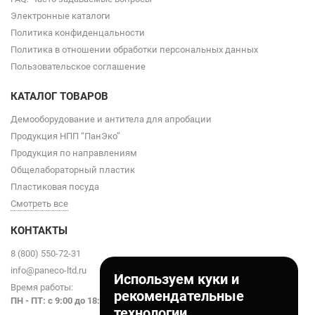
Электронные каталоги
Политика конфиденцальности
Политика в отношении обработки персональных данных
Пользовательское соглашение
КАТАЛОГ ТОВАРОВ
Демооборудование и антитела для апробации
Продукция НПП “ПанЭко”
Продукция по направлениям
Общелабораторный пластик
Пластиковая посуда
Смотреть все
КОНТАКТЫ
8 (800) 550-72-31
info@paneco-ltd.ru
Используем куки и
Время работы:
рекомендательные
ПН - ПТ: с 9
:00 до 18:00
технологии