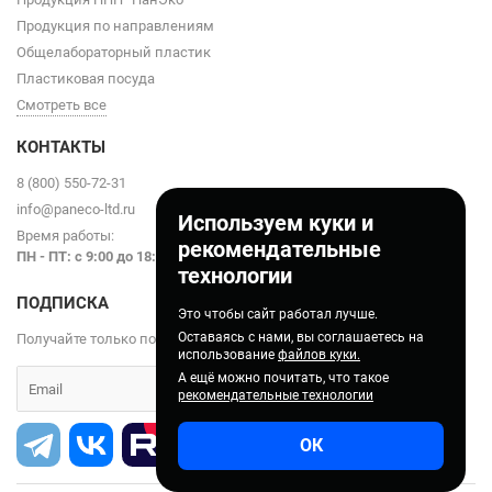
Продукция по направлениям
Общелабораторный пластик
Пластиковая посуда
Смотреть все
КОНТАКТЫ
8 (800) 550-72-31
info@paneco-ltd.ru
Используем куки и
Время работы:
рекомендательные
ПН - ПТ: с 9
:00 до 18:00
технологии
ПОДПИСКА
Это чтобы сайт работал лучше.
Оставаясь с нами, вы соглашаетесь на
Получайте только полезные статьи!
использование
файлов куки.
А ещё можно почитать, что такое
рекомендательные технологии
ОК