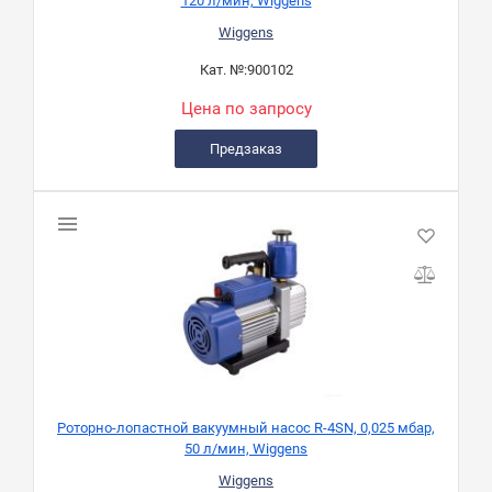
120 л/мин, Wiggens
Wiggens
Кат. №:
900102
Цена по запросу
Предзаказ
Роторно-лопастной вакуумный насос R-4SN, 0,025 мбар,
50 л/мин, Wiggens
Wiggens