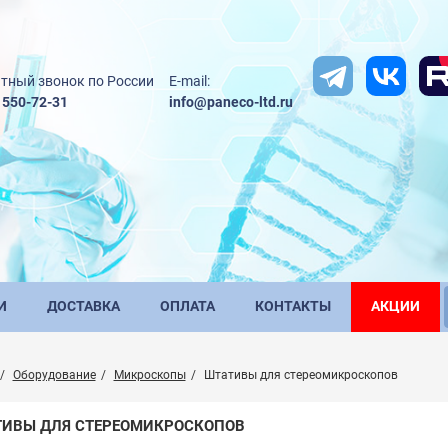
тный звонок по России
E-mail:
) 550-72-31
info@paneco-ltd.ru
И
ДОСТАВКА
ОПЛАТА
КОНТАКТЫ
АКЦИИ
Оборудование
Микроскопы
Штативы для стереомикроскопов
ТИВЫ ДЛЯ СТЕРЕОМИКРОСКОПОВ