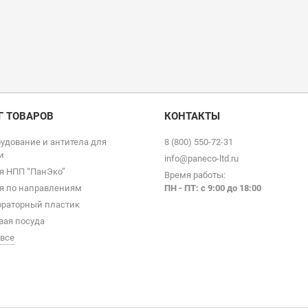
Г ТОВАРОВ
КОНТАКТЫ
удование и антитела для
8 (800) 550-72-31
и
info@paneco-ltd.ru
я НПП “ПанЭко”
Время работы:
я по направлениям
ПН - ПТ: с 9
:00 до 18:00
раторный пластик
вая посуда
 все