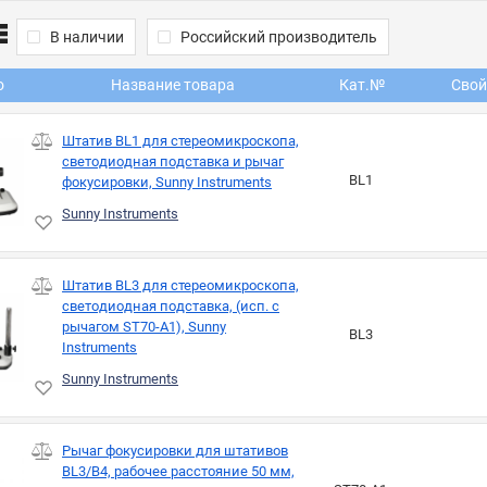
В наличии
Российский производитель
о
Название товара
Кат.№
Свой
Штатив BL1 для стереомикроскопа,
светодиодная подставка и рычаг
BL1
фокусировки, Sunny Instruments
Sunny Instruments
Штатив BL3 для стереомикроскопа,
светодиодная подставка, (исп. с
рычагом ST70-A1), Sunny
BL3
Instruments
Sunny Instruments
Рычаг фокусировки для штативов
BL3/В4, рабочее расстояние 50 мм,