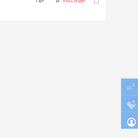
1 шт.
4 832,26 руб.
0
0