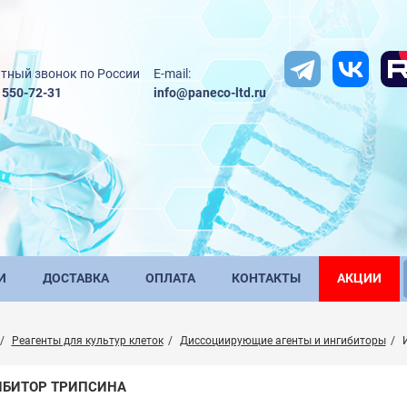
тный звонок по России
E-mail:
) 550-72-31
info@paneco-ltd.ru
И
ДОСТАВКА
ОПЛАТА
КОНТАКТЫ
АКЦИИ
Реагенты для культур клеток
Диссоциирующие агенты и ингибиторы
ИБИТОР ТРИПСИНА