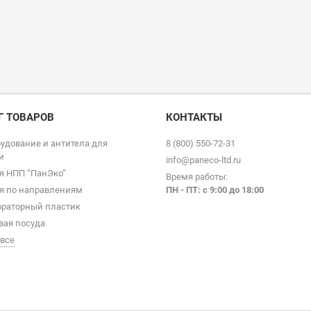
Г ТОВАРОВ
КОНТАКТЫ
удование и антитела для
8 (800) 550-72-31
и
info@paneco-ltd.ru
я НПП “ПанЭко”
Время работы:
я по направлениям
ПН - ПТ: с 9
:00 до 18:00
раторный пластик
вая посуда
 все