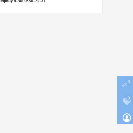
ефону 8-800-550-72-31
0
0