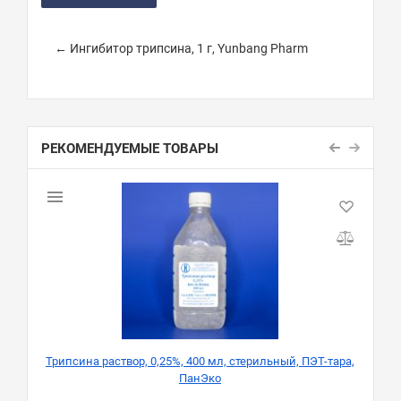
← Ингибитор трипсина, 1 г, Yunbang Pharm
РЕКОМЕНДУЕМЫЕ ТОВАРЫ
Трипсина раствор, 0,25%, 400 мл, стерильный, ПЭТ-тара,
Р
ПанЭко