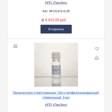
НПП «ПанЭко»
Кат. №:
СС410-6-50
8 832,00 руб.
В корзину
Пенициллин-стрептомицин 100-х лиофилизированный,
стерильный, 5 мл
НПП «ПанЭко»