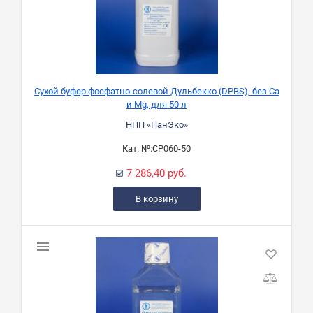
Сухой буфер фосфатно-солевой Дульбекко (DPBS), без Ca
и Mg, для 50 л
НПП «ПанЭко»
Кат. №:
СР060-50
7 286,40 руб.
В корзину