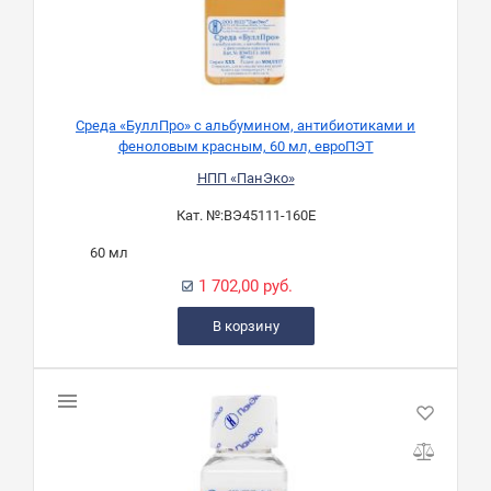
Среда «БуллПро» с альбумином, антибиотиками и
феноловым красным, 60 мл, евроПЭТ
НПП «ПанЭко»
Кат. №:
ВЭ45111-160Е
60 мл
1 702,00 руб.
В корзину