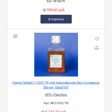
Кат. №:
А075'
999,60 руб.
В корзину
Среда ГибриС-1-CHO-TR для трансфекции без глутамина,
500 мл, ЕвроПЭТ
НПП «ПанЭко»
Кат. №:
С741Е-TR