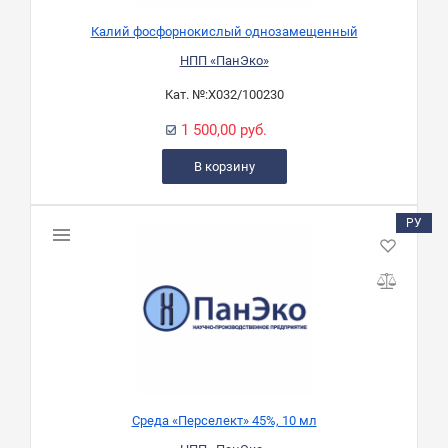
Калий фосфорнокислый однозамещенный
НПП «ПанЭко»
Кат. №:
Х032/100230
1 500,00 руб.
В корзину
РУ
Среда «Перселект» 45%, 10 мл