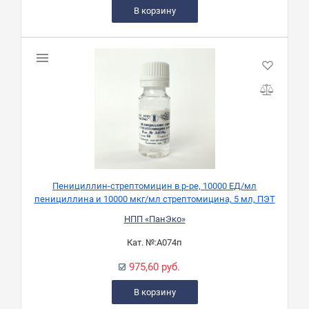
В корзину
Пенициллин-стрептомицин в р-ре, 10000 ЕД/мл
пенициллина и 10000 мкг/мл стрептомицина, 5 мл, ПЭТ
НПП «ПанЭко»
Кат. №:
А074п
975,60 руб.
В корзину