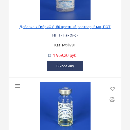
Добавка к ГибриС-8, 50-кратный раствор, 2 мл, ПЭТ
НПП «ПанЭко»
Кат. №:
Ф781
4 969,20 руб.
В корзину