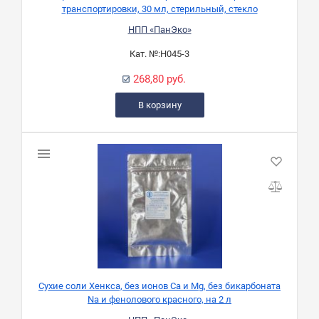
транспортировки, 30 мл, стерильный, стекло
НПП «ПанЭко»
Кат. №:
Н045-3
268,80 руб.
В корзину
Сухие соли Хенкса, без ионов Са и Мg, без бикарбоната
Na и фенолового красного, на 2 л