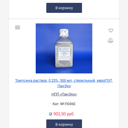
В корзину
Трипсина раствор, 0,25%, 500 мл, стерильный, евроПЭТ,
ПанЭко
НПП «ПанЭко»
Кат. №:
П036Е
902,50 руб.
В корзину