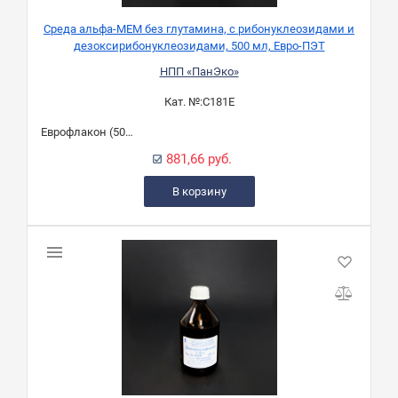
Среда альфа-МЕМ без глутамина, с рибонуклеозидами и
дезоксирибонуклеозидами, 500 мл, Евро-ПЭТ
НПП «ПанЭко»
Кат. №:
С181Е
Еврофлакон (500 мл)
881,66 руб.
В корзину