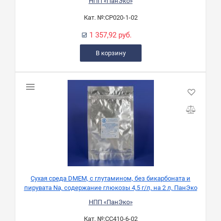
НПП «ПанЭко»
Кат. №:
СР020-1-02
1 357,92 руб.
В корзину
Сухая среда DMEM, с глутамином, без бикарбоната и
пирувата Na, содержание глюкозы 4,5 г/л, на 2 л, ПанЭко
НПП «ПанЭко»
Кат. №:
СС410-6-02