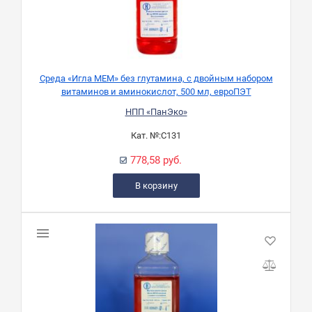
Среда «Игла MEM» без глутамина, с двойным набором
витаминов и аминокислот, 500 мл, евроПЭТ
НПП «ПанЭко»
Кат. №:
С131
778,58 руб.
В корзину