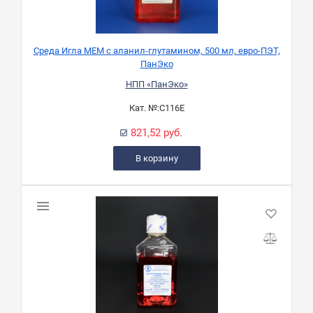
Среда Игла МЕМ с аланил-глутамином, 500 мл, евро-ПЭТ,
ПанЭко
НПП «ПанЭко»
Кат. №:
С116Е
821,52 руб.
В корзину