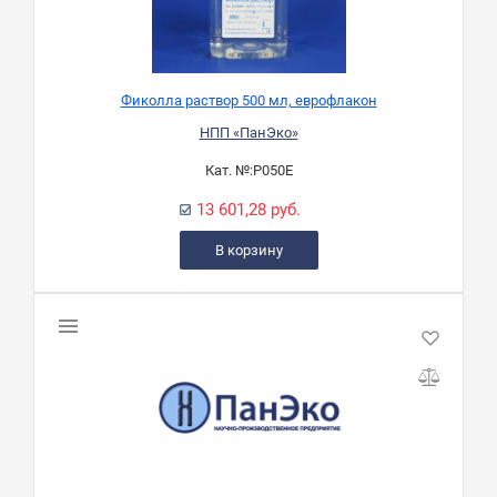
Фиколла раствор 500 мл, еврофлакон
НПП «ПанЭко»
Кат. №:
Р050Е
13 601,28 руб.
В корзину