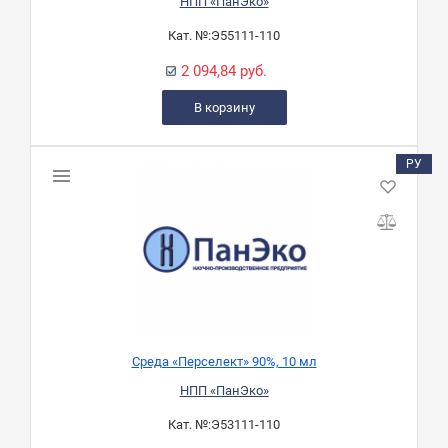
НПП «ПанЭко»
Кат. №:
Э55111-110
2 094,84 руб.
В корзину
РУ
Среда «Перселект» 90%, 10 мл
НПП «ПанЭко»
Кат. №:
Э53111-110