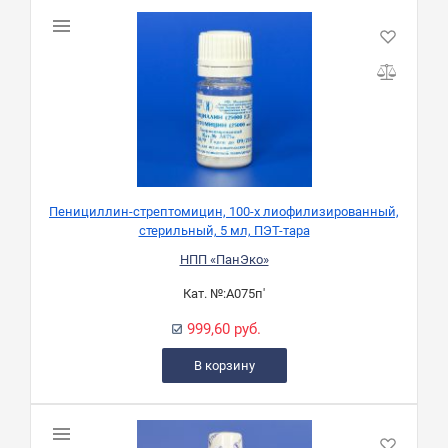
Пенициллин-стрептомицин, 100-х лиофилизированный,
стерильный, 5 мл, ПЭТ-тара
НПП «ПанЭко»
Кат. №:
А075п'
999,60 руб.
В корзину