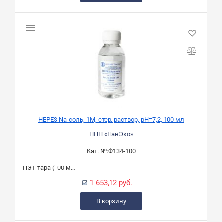
HEPES Na-соль, 1М, стер. раствор, рН=7,2, 100 мл
НПП «ПанЭко»
Кат. №:
Ф134-100
ПЭТ-тара (100 мл)
1 653,12 руб.
В корзину