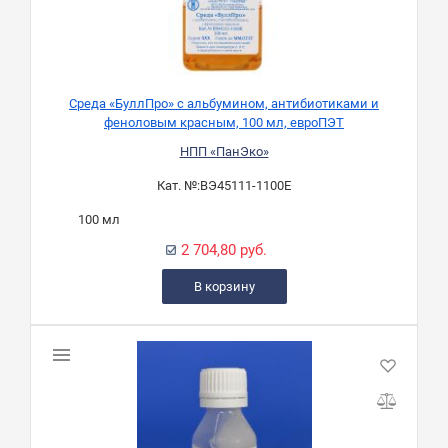
Среда «БуллПро» с альбумином, антибиотиками и
феноловым красным, 100 мл, евроПЭТ
НПП «ПанЭко»
Кат. №:
ВЭ45111-1100Е
100 мл
2 704,80 руб.
В корзину