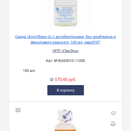
Среда «БуллФриз-3» с антибиотиками, без альбумина и
фенолового красного, 100 мл, евроПЭТ
НПП «ПанЭко»
Кат. №:
ВЭ65010-1100Е
100 мл
570,40 руб.
В корзину