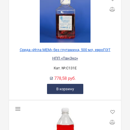
Среда «Игла МЕМ» без глутамина, 500 мл, евроПЭТ
НПП «ПанЭко»
Кат. №:
С131Е
778,58 руб.
В корзину