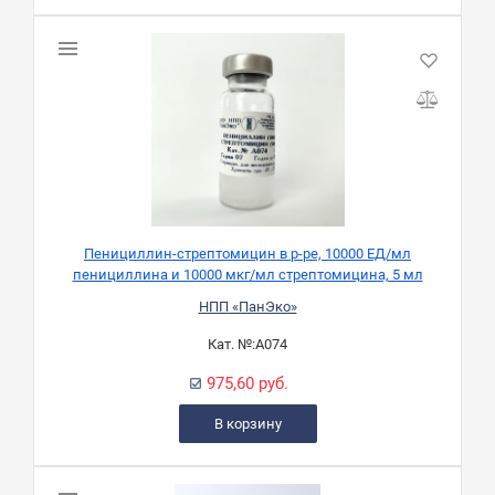
Пенициллин-стрептомицин в р-ре, 10000 ЕД/мл
пенициллина и 10000 мкг/мл стрептомицина, 5 мл
НПП «ПанЭко»
Кат. №:
А074
975,60 руб.
В корзину