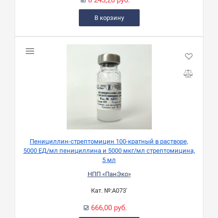
8 243,20 руб.
В корзину
Пенициллин-стрептомицин 100-кратный в растворе,
5000 ЕД/мл пенициллина и 5000 мкг/мл стрептомицина,
5 мл
НПП «ПанЭко»
Кат. №:
А073'
666,00 руб.