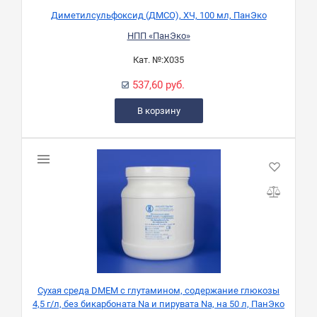
Диметилсульфоксид (ДМСО), ХЧ, 100 мл, ПанЭко
НПП «ПанЭко»
Кат. №:
Х035
537,60 руб.
В корзину
Сухая среда DMEM с глутамином, содержание глюкозы
4,5 г/л, без бикарбоната Na и пирувата Na, на 50 л, ПанЭко