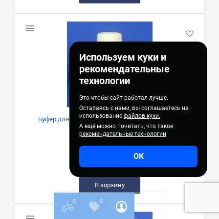
Используем куки и
рекомендательные
технологии
Это чтобы сайт работал лучше.
Оставаясь с нами, вы соглашаетесь на
использование
файлов куки.
Буфер для нанесения образцов ДНК, 5-кратный
А ещё можно почитать, что такое
НПП «ПанЭко»
рекомендательные технологии
Кат. №:
Эл160
ОК
1 230,00 руб.
В корзину
0
0