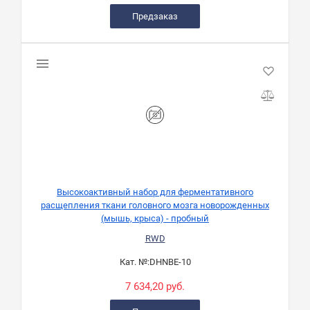
Предзаказ
Высокоактивный набор для ферментативного
расщепления ткани головного мозга новорожденных
(мышь, крыса) - пробный
RWD
Кат. №:
DHNBE-10
7 634,20 руб.