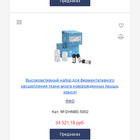
Предзаказ
Высокоактивный набор для ферментативного
расщепления ткани мозга новорожденныx (мышь,
крыса)
RWD
Кат. №:
DHNBE-5002
34 521,18 руб.
Предзаказ