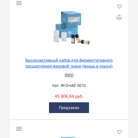
Высокоактивный набор для ферментативного
расщепления жировой ткани (мышь и крыса)
RWD
Кат. №:
DHAE-5010
45 806,84 руб.
Предзаказ