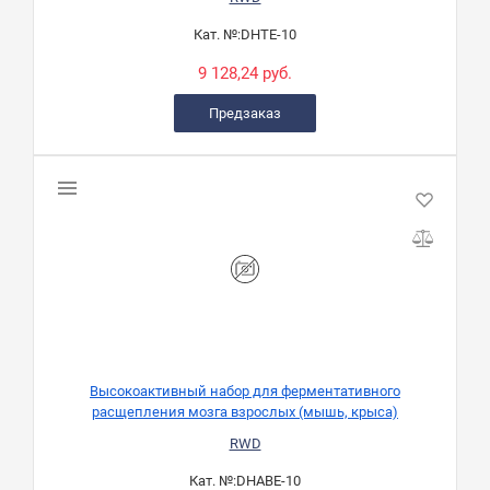
Кат. №:
DHTE-10
9 128,24 руб.
Предзаказ
Высокоактивный набор для ферментативного
расщепления мозга взрослых (мышь, крыса)
RWD
Кат. №:
DHABE-10