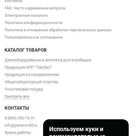
Контакты
FAQ: Часто задаваемые вопросы
Электронные каталоги
Политика конфиденцальности
Политика в отношении обработки персональных данных
Пользовательское соглашение
КАТАЛОГ ТОВАРОВ
Демооборудование и антитела для апробации
Продукция НПП “ПанЭко”
Продукция по направлениям
Общелабораторный пластик
Пластиковая посуда
Смотреть все
КОНТАКТЫ
8 (800) 550-72-31
info@paneco-ltd.ru
Используем куки и
Время работы: