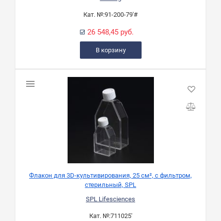
Кат. №:
91-200-79'#
26 548,45 руб.
В корзину
Флакон для 3D-культивирования, 25 см², c фильтром,
стерильный, SPL
SPL Lifesciences
Кат. №:
711025'