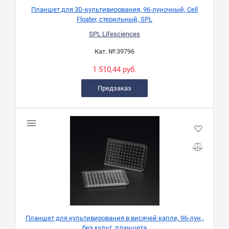
Планшет для 3D-культивирования, 96-луночный, Cell
Floater, стерильный, SPL
SPL Lifesciences
Кат. №:
39796
1 510,44 руб.
Предзаказ
Планшет для культивирования в висячей капле, 96-лун.,
без культ. планшета