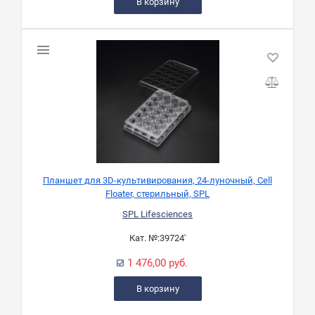
В корзину
Планшет для 3D-культивирования, 24-луночный, Cell
Floater, стерильный, SPL
SPL Lifesciences
Кат. №:
39724'
1 476,00 руб.
В корзину