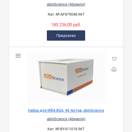
abinScience (Atagenix)
Кат. №:
AF879048.96T
180 236,00 руб.
Предзаказ
Набор для ИФА BSA, 96 тестов, abinScience
abinScience (Atagenix)
Кат. №:
BY411018.96T