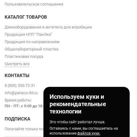
Пользовательское соглашение
КАТАЛОГ ТОВАРОВ
Демооборудование и антитела для апробации
Продукция НПП “ПанЭко”
Продукция по направлениям
Общелабораторный пластик
Пластиковая посуда
Смотреть все
КОНТАКТЫ
8 (800) 550-72-31
info@paneco-ltd.ru
Используем куки и
Время работы:
рекомендательные
ПН - ПТ: с 9
:00 до 18:00
технологии
ПОДПИСКА
Это чтобы сайт работал лучше.
Оставаясь с нами, вы соглашаетесь на
Получайте только полезные статьи!
использование
файлов куки.