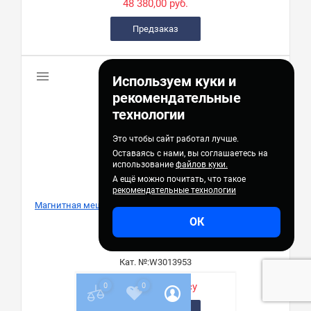
48 380,00 руб.
Предзаказ
Используем куки и
рекомендательные
технологии
Это чтобы сайт работал лучше.
Оставаясь с нами, вы соглашаетесь на
использование
файлов куки.
А ещё можно почитать, что такое
рекомендательные технологии
Магнитная мешалка WH395, с нагревом, 450 ℃, 100-1500
об/мин, 30 л, Wiggens
ОК
Wiggens
Кат. №:
W3013953
Цена по запросу
0
0