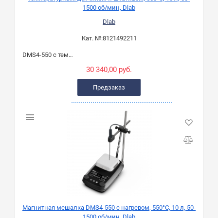
1500 об/мин, Dlab
Dlab
Кат. №:
8121492211
DMS4-550 с темп. датч. и штат.
30 340,00 руб.
Предзаказ
Магнитная мешалка DMS4-550 с нагревом, 550°C, 10 л, 50-
1500 об/мин, Dlab