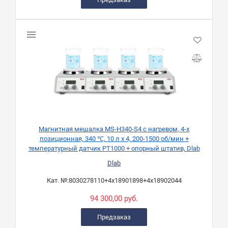
Магнитная мешалка MS-H340-S4 с нагревом, 4-х
позиционная, 340 ℃, 10 л х 4, 200-1500 об/мин +
температурный датчик PT1000 + опорный штатив, Dlab
Dlab
Кат. №:
8030278110+4x18901898+4x18902044
94 300,00 руб.
Предзаказ