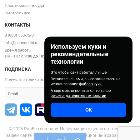
Пластиковая посуда
Смотреть все
КОНТАКТЫ
8 (800) 550-72-31
info@paneco-ltd.ru
Используем куки и
Время работы:
рекомендательные
ПН - ПТ: с 9
:00 до 18:00
технологии
ПОДПИСКА
Это чтобы сайт работал лучше.
Оставаясь с нами, вы соглашаетесь на
Получайте только полезные статьи!
использование
файлов куки.
А ещё можно почитать, что такое
рекомендательные технологии
ОК
© 2026
PanEco company. Информация о ценах на товары на
нашем сайте носит справочно-информационный характер и не
0
0