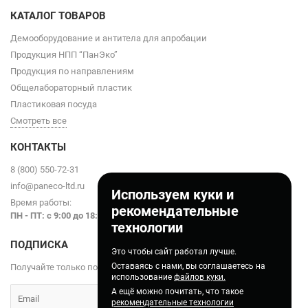
КАТАЛОГ ТОВАРОВ
Демооборудование и антитела для апробации
Продукция НПП “ПанЭко”
Продукция по направлениям
Общелабораторный пластик
Пластиковая посуда
Смотреть все
КОНТАКТЫ
8 (800) 550-72-31
info@paneco-ltd.ru
Используем куки и
Время работы:
рекомендательные
ПН - ПТ: с 9
:00 до 18:00
технологии
ПОДПИСКА
Это чтобы сайт работал лучше.
Оставаясь с нами, вы соглашаетесь на
Получайте только полезные статьи!
использование
файлов куки.
А ещё можно почитать, что такое
рекомендательные технологии