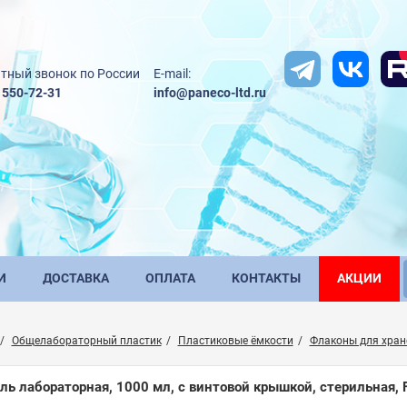
тный звонок по России
E-mail:
) 550-72-31
info@paneco-ltd.ru
И
ДОСТАВКА
ОПЛАТА
КОНТАКТЫ
АКЦИИ
Общелабораторный пластик
Пластиковые ёмкости
Флаконы для хране
ль лабораторная, 1000 мл, с винтовой крышкой, стерильная, 