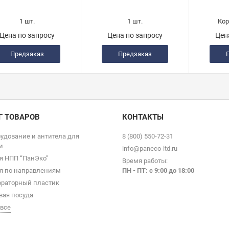
1 шт.
1 шт.
Кор
Цена по запросу
Цена по запросу
Цен
Предзаказ
Предзаказ
Г ТОВАРОВ
КОНТАКТЫ
удование и антитела для
8 (800) 550-72-31
и
info@paneco-ltd.ru
я НПП “ПанЭко”
Время работы:
я по направлениям
ПН - ПТ: с 9
:00 до 18:00
раторный пластик
вая посуда
 все