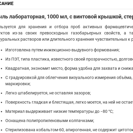
САНИЕ
ль лабораторная, 1000 мл, с винтовой крышкой, ст
льзуется для хранения и отбора проб активных фармацевтич
уктов из-за своих превосходных газобарьерных свойств, а т
уральных растворов или длительного хранения чувствительных к 
Изготовлена путем инжекционно-выдувного формования;
Из ПЭТ, типа пластика, известного своей прозрачностью, долго
Квадратная, экономит место, форма удобна для захвата и сниж
С градуировкой для облегчения визуального измерения объёма,
маркировки;
Легко штабелируется, не оставляя зазоров;
Поверхность гладкая и блестящая, легко моется, на ней не остае
Материал выдерживает низкие температуры до −80 °C;
Оснащена полипропиленовыми колпачками;
Стерилизована кобальтом-60, апирогенная, не содержит цитото