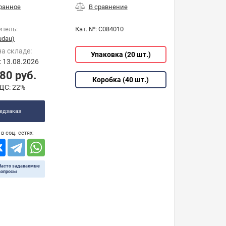
итель:
Кат. №:
C084010
udau)
на складе:
Упаковка (20 шт.)
: 13.08.2026
,80
руб.
Коробка (40 шт.)
ДС:
22%
едзаказ
в соц. сетях:
Часто задаваемые
вопросы