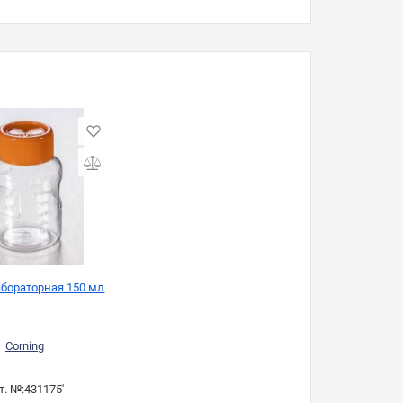
абораторная 150 мл
Corning
т. №:
431175'