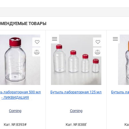
ОМЕНДУЕМЫЕ ТОВАРЫ
ь лабораторная 500 мл
Бутыль лабораторная 125 мл
Бутыль л
- ЛИКВИДАЦИЯ
Corning
Corning
Кат. №:
8393#
Кат. №:
8388'
Ка