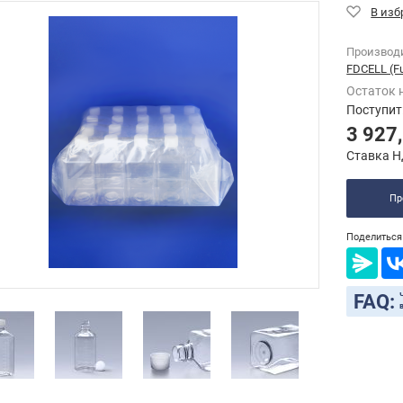
Производ
FDCELL (F
Остаток 
Поступит
3 927
Ставка Н
Пр
Поделиться 
FAQ: