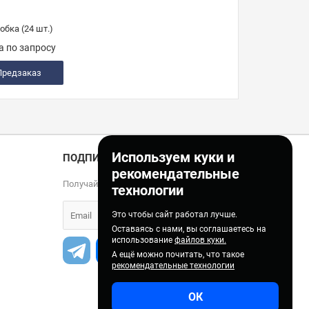
обка (24 шт.)
а по запросу
Предзаказ
Используем куки и
ПОДПИСКА
рекомендательные
Получайте только полезные статьи!
технологии
Это чтобы сайт работал лучше.
Оставаясь с нами, вы соглашаетесь на
использование
файлов куки.
А ещё можно почитать, что такое
рекомендательные технологии
ОК