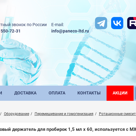
тный звонок по России
E-mail:
) 550-72-31
info@paneco-ltd.ru
И
ДОСТАВКА
ОПЛАТА
КОНТАКТЫ
АКЦИИ
Оборудование
Перемешивание и гомогенизация
Ротационные смесит
овый держатель для пробирок 1,5 мл x 60, используется с MX