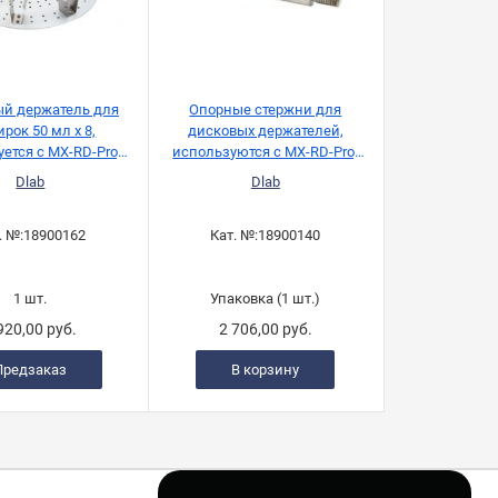
й держатель для
Опорные стержни для
рок 50 мл x 8,
дисковых держателей,
ется с MX-RD-Pro,
используются с MX-RD-Pro,
Dlab
Dlab
Dlab
Dlab
. №:
18900162
Кат. №:
18900140
1 шт.
Упаковка (1 шт.)
920,00 руб.
2 706,00 руб.
Предзаказ
В корзину