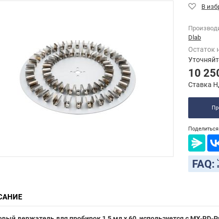
Производ
Dlab
Остаток 
Уточняйт
10 25
Ставка Н
Пр
Поделиться 
FAQ:
САНИЕ
вый держатель для пробирок 1,5 мл x 60, используется с MX-RD-Pr