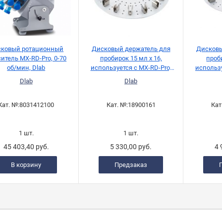
ковый ротационный
Дисковый держатель для
Дисковы
итель MX-RD-Pro, 0-70
пробирок 15 мл x 16,
проби
об/мин, Dlab
используется с MX-RD-Pro,
использу
Dlab
Dlab
Dlab
Кат. №:
8031412100
Кат. №:
18900161
Кат
1 шт.
1 шт.
45 403,40 руб.
5 330,00 руб.
4 
В корзину
Предзаказ