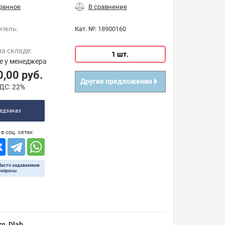
итель:
Кат. №:
18900160
на складе:
1 шт.
е у менеджера
0,00
руб.
Другие предложения
ДС:
22%
едзаказ
в соц. сетях:
Часто задаваемые
вопросы
o, Dlab