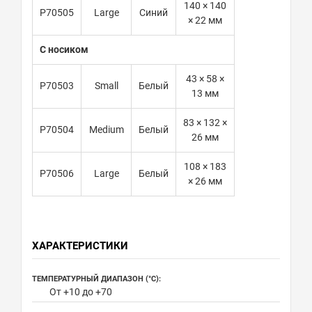
140 × 140
P70505
Large
Синий
× 22 мм
С носиком
43 × 58 ×
P70503
Small
Белый
13 мм
83 × 132 ×
P70504
Medium
Белый
26 мм
108 × 183
P70506
Large
Белый
× 26 мм
ХАРАКТЕРИСТИКИ
ТЕМПЕРАТУРНЫЙ ДИАПАЗОН (°С):
От +10 до +70