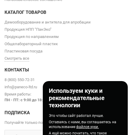
КАТАЛОГ ТОВАРОВ
Демооборудование и антитела для апробации
Продукция НПП “ПанЭко”
Продукция по направлениям
Общелабораторный пластик
Пластиковая посуда
Смотреть все
КОНТАКТЫ
8 (800) 550-72-31
info@paneco-ltd.ru
Используем куки и
Время работы:
рекомендательные
ПН - ПТ: с 9
:00 до 18:00
технологии
ПОДПИСКА
Это чтобы сайт работал лучше.
Оставаясь с нами, вы соглашаетесь на
Получайте только полезные статьи!
использование
файлов куки.
А ещё можно почитать, что такое