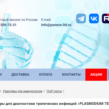
тный звонок по России
E-mail:
) 550-72-31
info@paneco-ltd.ru
И
ДОСТАВКА
ОПЛАТА
КОНТАКТЫ
АКЦИИ
Реактивы для иммунологии
ПЦР-тесты
ры для диагностики тропических инфекций «PLASMODIUM-ТЕС