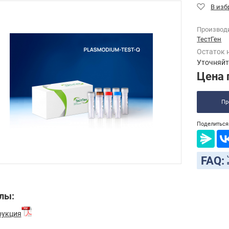
Производ
ТестГен
Остаток 
Уточняйт
Цена 
Пр
Поделиться 
FAQ:
лы:
рукция