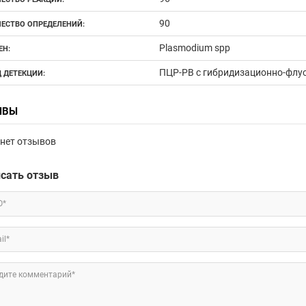
90
ЕСТВО ОПРЕДЕЛЕНИЙ:
Plasmodium spp
ЕН:
ПЦР-РВ с гибридизационно-флуо
 ДЕТЕКЦИИ:
ЫВЫ
нет отзывов
сать отзыв
О*
il*
дите комментарий*