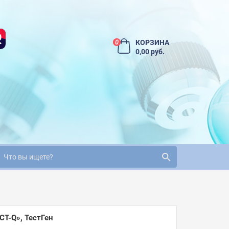
КОРЗИНА
0
0,00 руб.
Т-Q», ТестГен