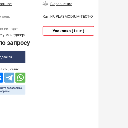
итель:
Кат. №:
PLASMODIUM-ТЕСТ-Q
на складе:
Упаковка (1 шт.)
е у менеджера
по запросу
едзаказ
в соц. сетях:
Часто задаваемые
вопросы