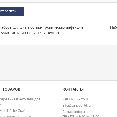
Наборы для диагностики тропических инфекций
Наб
ASMODIUM-SPECIES-TEST», ТестГен
Г ТОВАРОВ
КОНТАКТЫ
удование и антитела для
8 (800) 550-72-31
и
info@paneco-ltd.ru
я НПП “ПанЭко”
Время работы:
я по направлениям
ПН - ПТ: с 9
:00 до 18:00