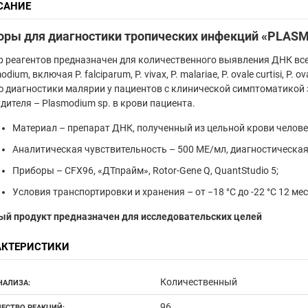
САНИЕ
оры для диагностики тропических инфекций «PLASM
 реагентов предназначен для количественного выявления ДНК вс
dium, включая P. falciparum, P. vivax, P. malariae, P. ovale curtisi, P. o
 диагностики малярии у пациентов с клинической симптоматикой 
дителя – Plasmodium sp. в крови пациента.
Материал – препарат ДНК, полученный из цельной крови челове
Аналитическая чувствительность – 500 МЕ/мл, диагностическая
Приборы – CFX96, «ДТпрайм», Rotor-Gene Q, QuantStudio 5;
Условия транспортировки и хранения – от −18 °С до -22 °С 12 месяц
ый продукт предназначен для исследовательских целей
АКТЕРИСТИКИ
Количественный
НАЛИЗА:
96
ЕСТВО РЕАКЦИЙ: