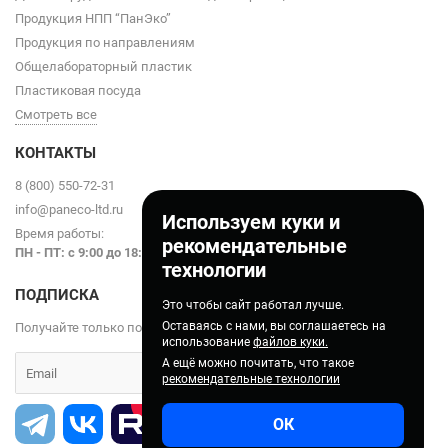
Продукция НПП “ПанЭко”
Продукция по направлениям
Общелабораторный пластик
Пластиковая посуда
Смотреть все
КОНТАКТЫ
8 (800) 550-72-31
info@paneco-ltd.ru
Используем куки и
Время работы:
рекомендательные
ПН - ПТ: с 9
:00 до 18:00
технологии
ПОДПИСКА
Это чтобы сайт работал лучше.
Оставаясь с нами, вы соглашаетесь на
Получайте только полезные статьи!
использование
файлов куки.
А ещё можно почитать, что такое
рекомендательные технологии
ОК