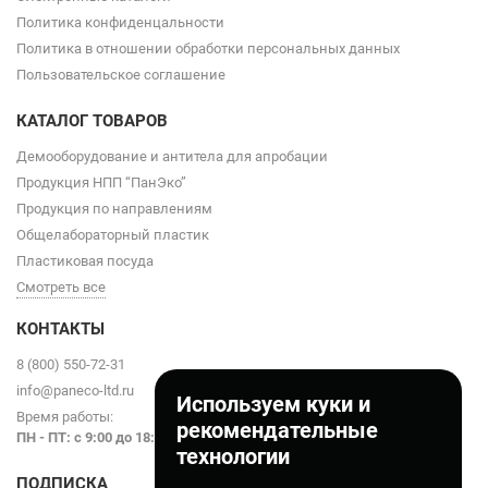
Политика конфиденцальности
Политика в отношении обработки персональных данных
Пользовательское соглашение
КАТАЛОГ ТОВАРОВ
Демооборудование и антитела для апробации
Продукция НПП “ПанЭко”
Продукция по направлениям
Общелабораторный пластик
Пластиковая посуда
Смотреть все
КОНТАКТЫ
8 (800) 550-72-31
info@paneco-ltd.ru
Используем куки и
Время работы:
рекомендательные
ПН - ПТ: с 9
:00 до 18:00
технологии
ПОДПИСКА