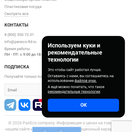
Пластиковая посуда
Смотреть все
КОНТАКТЫ
8 (800) 550-72-31
info@paneco-ltd.ru
Используем куки и
Время работы:
рекомендательные
ПН - ПТ: с 9
:00 до 18:00
технологии
ПОДПИСКА
Это чтобы сайт работал лучше.
Оставаясь с нами, вы соглашаетесь на
Получайте только полезные статьи!
использование
файлов куки.
А ещё можно почитать, что такое
рекомендательные технологии
ОК
© 2026
PanEco company. Информация о ценах на товары на
нашем сайте носит справочно-информационный характер и не