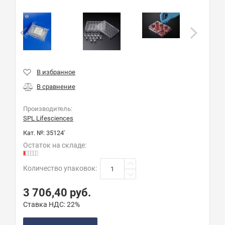
Производитель:
SPL Lifesciences
Кат. №:
35124'
Остаток на складе:
Количество упаковок
:
3 706,40
руб.
Ставка НДС:
22%