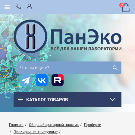
0
КАТАЛОГ ТОВАРОВ
Главная
Общелабораторный пластик
Пробирки
Пробирки центрифужные