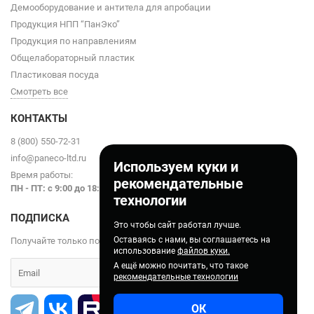
Демооборудование и антитела для апробации
Продукция НПП “ПанЭко”
Продукция по направлениям
Общелабораторный пластик
Пластиковая посуда
Смотреть все
КОНТАКТЫ
8 (800) 550-72-31
info@paneco-ltd.ru
Используем куки и
Время работы:
рекомендательные
ПН - ПТ: с 9
:00 до 18:00
технологии
ПОДПИСКА
Это чтобы сайт работал лучше.
Оставаясь с нами, вы соглашаетесь на
Получайте только полезные статьи!
использование
файлов куки.
А ещё можно почитать, что такое
рекомендательные технологии
ОК