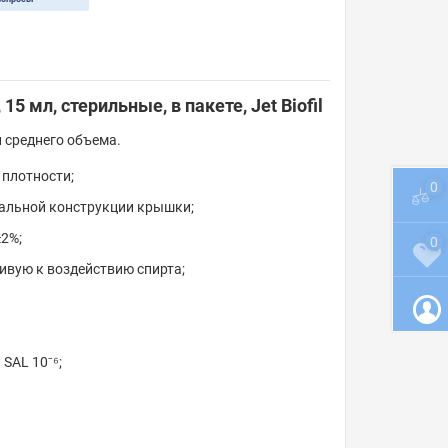
 мл, стерильные, в пакете, Jet Biofil
 среднего объема.
плотности;
0
кальной конструкции крышки;
±2%;
0
ивую к воздействию спирта;
SAL 10⁻⁶;