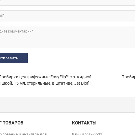
il*
дите комментарий*
робирки центрифужные EasyFlip™ с откидной
Пробир
шкой, 15 мл, стерильные, в штативе, Jet Biofil
Г ТОВАРОВ
КОНТАКТЫ
удование и антитела для
8 (800) 550-72-31