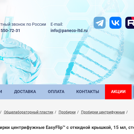
тный звонок по России
E-mail:
) 550-72-31
info@paneco-ltd.ru
И
ДОСТАВКА
ОПЛАТА
КОНТАКТЫ
АКЦИИ
Общелабораторный пластик
Пробирки
Пробирки центрифужные
ирки центрифужные EasyFlip™ с откидной крышкой, 15 мл, стери