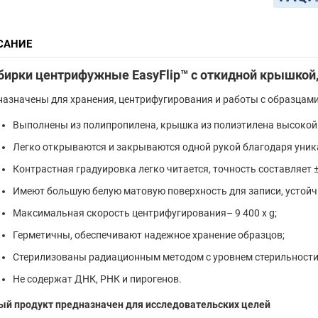
САНИЕ
ирки центрифужные EasyFlip™ с откидной крышкой, 15
азначены для хранения, центрифугирования и работы с образцами
Выполнены из полипропилена, крышка из полиэтилена высокой 
Легко открываются и закрываются одной рукой благодаря уни
Контрастная градуировка легко читается, точность составляет 
Имеют большую белую матовую поверхность для записи, устойч
Максимальная скорость центрифугирования– 9 400 x g;
Герметичны, обеспечивают надежное хранение образцов;
Стерилизованы радиационным методом с уровнем стерильности 
Не содержат ДНК, РНК и пирогенов.
ый продукт предназначен для исследовательских целей