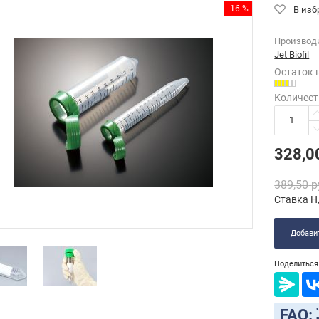
-16 %
Производ
Jet Biofil
Остаток 
Количест
328,0
389,50
р
Ставка Н
Добавит
Поделиться 
FAQ: