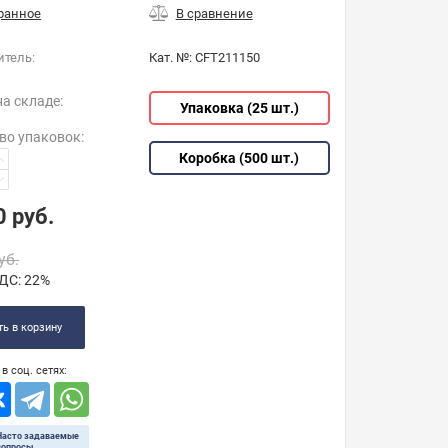
итель:
Кат. №:
CFT211150
на складе:
Упаковка (25 шт.)
во упаковок
:
Коробка (500 шт.)
0
руб.
уб.
ДС:
22%
ь в корзину
в соц. сетях:
Часто задаваемые
вопросы