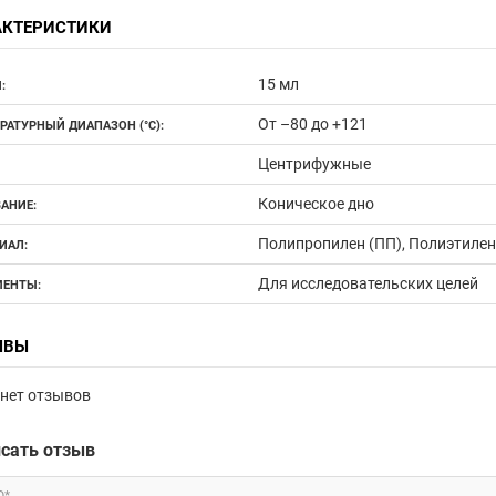
АКТЕРИСТИКИ
15 мл
:
От –80 до +121
РАТУРНЫЙ ДИАПАЗОН (°С):
Центрифужные
Коническое дно
АНИЕ:
Полипропилен (ПП), Полиэтилен
ИАЛ:
Для исследовательских целей
ЕНТЫ:
ЫВЫ
нет отзывов
сать отзыв
О*