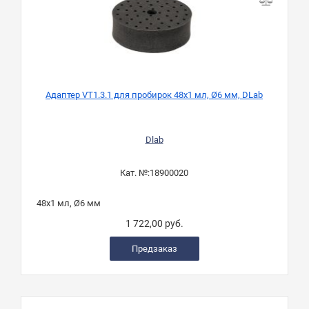
Адаптер VT1.3.1 для пробирок 48х1 мл, Ø6 мм, DLab
А
Dlab
Кат. №:
18900020
48х1 мл, Ø6 мм
1 722,00 руб.
Предзаказ