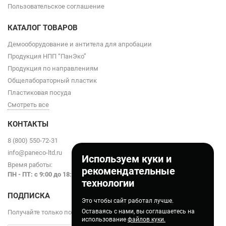
Пользовательское соглашение
КАТАЛОГ ТОВАРОВ
Демооборудование и антитела для апробации
Продукция НПП “ПанЭко”
Продукция по направлениям
Общелабораторный пластик
Пластиковая посуда
Смотреть все
КОНТАКТЫ
8 (800) 550-72-31
info@paneco-ltd.ru
Используем куки и
Время работы:
рекомендательные
ПН - ПТ: с 9
:00 до 18:00
технологии
ПОДПИСКА
Это чтобы сайт работал лучше.
Оставаясь с нами, вы соглашаетесь на
Получайте только полезные статьи!
использование
файлов куки.