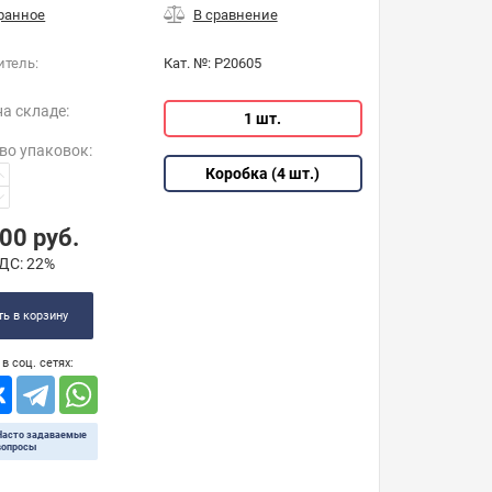
итель:
Кат. №:
P20605
на складе:
1 шт.
во упаковок
:
Коробка (4 шт.)
,00
руб.
ДС:
22%
ь в корзину
в соц. сетях:
Часто задаваемые
вопросы