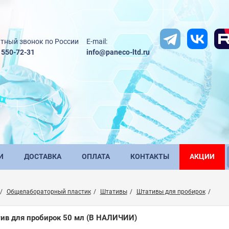
тный звонок по России
E-mail:
) 550-72-31
info@paneco-ltd.ru
И
ДОСТАВКА
ОПЛАТА
КОНТАКТЫ
АКЦИИ
Общелабораторный пластик
Штативы
Штативы для пробирок
ив для пробирок 50 мл
(В НАЛИЧИИ)