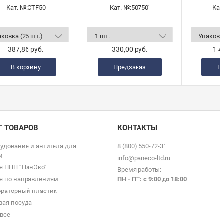
Кат. №:
CTF50
Кат. №:
50750'
Ка
387,86 руб.
330,00 руб.
1 
В корзину
Предзаказ
Г ТОВАРОВ
КОНТАКТЫ
удование и антитела для
8 (800) 550-72-31
и
info@paneco-ltd.ru
я НПП “ПанЭко”
Время работы:
я по направлениям
ПН - ПТ: с 9
:00 до 18:00
раторный пластик
вая посуда
 все