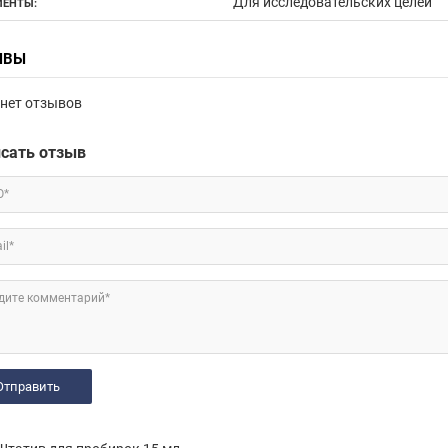
Для исследовательских целей
ЕНТЫ:
ЫВЫ
нет отзывов
сать отзыв
О*
il*
дите комментарий*