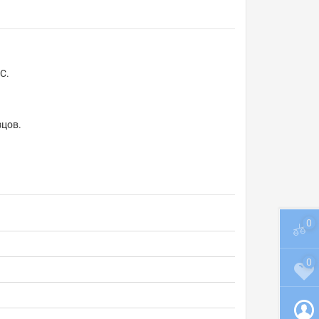
С.
зцов.
0
0