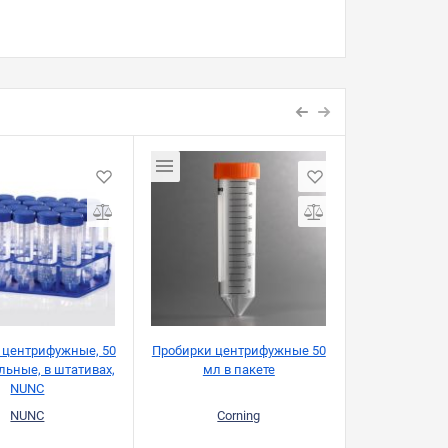
 центрифужные, 50
Пробирки центрифужные 50
Пробирки цен
льные, в штативах,
мл в пакете
мл, в па
NUNC
NUNC
Corning
SPL Lif