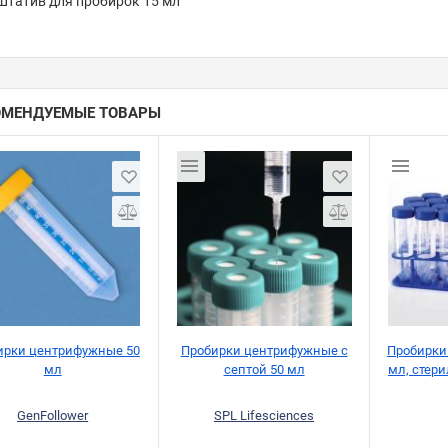
татив для пробирок 15 мл
ОМЕНДУЕМЫЕ ТОВАРЫ
ирки центрифужные 50
Пробирки центрифужные с
Пробирки
мл
септой 50 мл
мл, стери
GenFollower
SPL Lifesciences