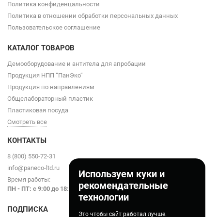
Политика конфиденцальности
Политика в отношении обработки персональных данных
Пользовательское соглашение
КАТАЛОГ ТОВАРОВ
Демооборудование и антитела для апробации
Продукция НПП “ПанЭко”
Продукция по направлениям
Общелабораторный пластик
Пластиковая посуда
Смотреть все
КОНТАКТЫ
8 (800) 550-72-31
info@paneco-ltd.ru
Используем куки и
Время работы:
рекомендательные
ПН - ПТ: с 9
:00 до 18:00
технологии
ПОДПИСКА
Это чтобы сайт работал лучше.