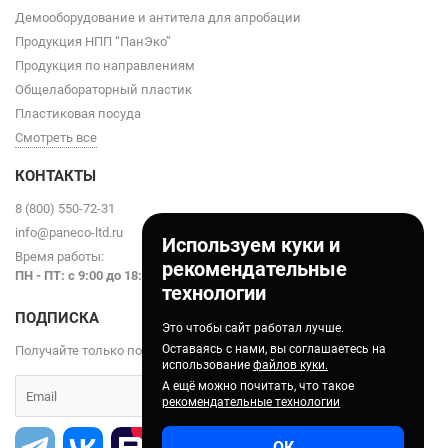
Демооборудование и антитела для апробации
Продукция НПП “ПанЭко”
Продукция по направлениям
Общелабораторный пластик
Пластиковая посуда
Смотреть все
КОНТАКТЫ
8 (800) 550-72-31
info@paneco-ltd.ru
Используем куки и
Время работы:
рекомендательные
ПН - ПТ: с 9
:00 до 18:00
технологии
ПОДПИСКА
Это чтобы сайт работал лучше.
Оставаясь с нами, вы соглашаетесь на
Получайте только полезные статьи!
использование
файлов куки.
А ещё можно почитать, что такое
рекомендательные технологии
ОК