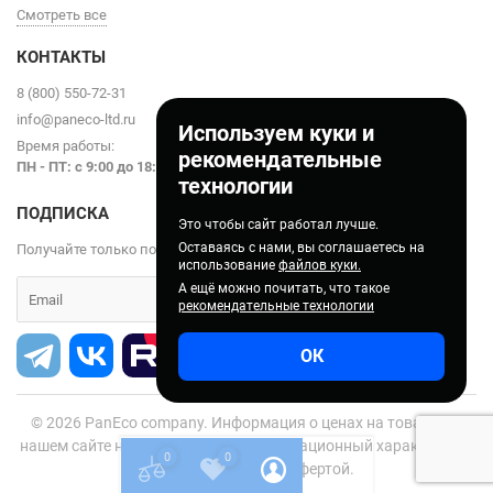
Смотреть все
КОНТАКТЫ
8 (800) 550-72-31
info@paneco-ltd.ru
Используем куки и
Время работы:
рекомендательные
ПН - ПТ: с 9
:00 до 18:00
технологии
ПОДПИСКА
Это чтобы сайт работал лучше.
Оставаясь с нами, вы соглашаетесь на
Получайте только полезные статьи!
использование
файлов куки.
А ещё можно почитать, что такое
рекомендательные технологии
ОК
© 2026
PanEco company. Информация о ценах на товары на
нашем сайте носит справочно-информационный характер и не
0
0
является публичной офертой.