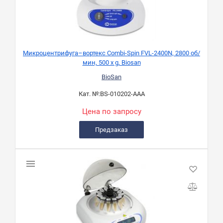
Микроцентрифуга–вортекс Combi-Spin FVL-2400N, 2800 об/
мин, 500 х g, Biosan
BioSan
Кат. №:
BS-010202-AAA
Цена по запросу
Предзаказ