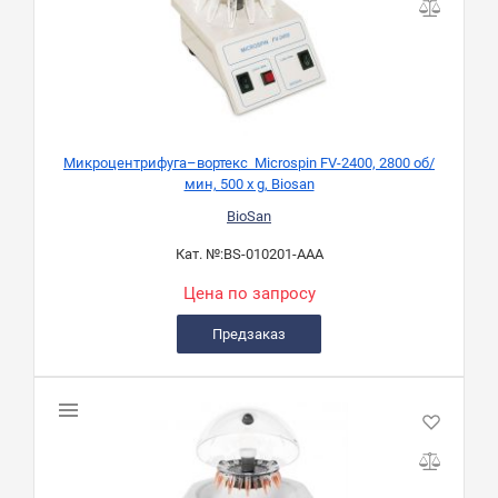
Микроцентрифуга–вортекс Microspin FV-2400, 2800 об/
мин, 500 х g, Biosan
BioSan
Кат. №:
BS-010201-AAA
Цена по запросу
Предзаказ