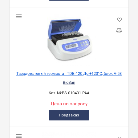
Твердотельный термостат TDB-120 До +120°C, блок А-53
BioSan
Кат. №:
BS-010401-PAA
Цена по запросу
Предзаказ