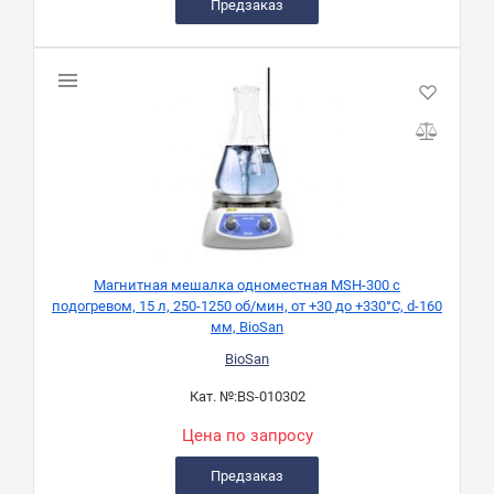
Предзаказ
Магнитная мешалка одноместная МSH-300 с
подогревом, 15 л, 250-1250 об/мин, от +30 до +330°C, d-160
мм, BioSan
BioSan
Кат. №:
BS-010302
Цена по запросу
Предзаказ