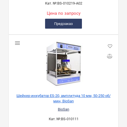
Кат. №:
BS-010219-A02
Цена по запросу
Предзаказ
Шейкер-инкубатор ЕS-20, амплитуда 10 мм, 50-250 об/
мин, BioSan
BioSan
Кат. №:
BS-010111