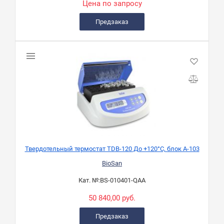
Цена по запросу
Предзаказ
Твердотельный термостат TDB-120 До +120°C, блок А-103
BioSan
Кат. №:
BS-010401-QAA
50 840,00 руб.
Предзаказ