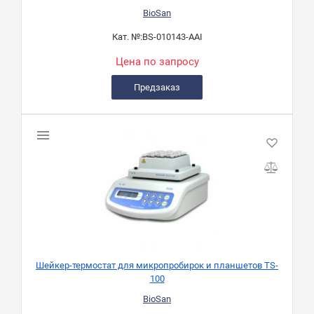
BioSan
Кат. №:
BS-010143-AAI
Цена по запросу
Предзаказ
Шейкер-термостат для микропробирок и планшетов TS-
100
BioSan