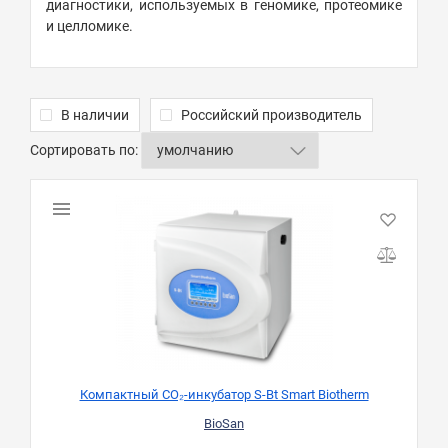
диагностики, используемых в геномике, протеомике
и целломике.
В наличии
Российский производитель
Сортировать по:
Компактный CO₂-инкубатор S-Bt Smart Biotherm
BioSan