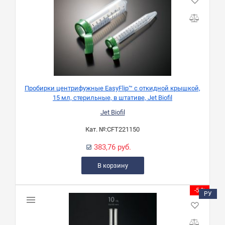
Пробирки центрифужные EasyFlip™ с откидной крышкой,
15 мл, стерильные, в штативе, Jet Biofil
Jet Biofil
Кат. №:
CFT221150
383,76 руб.
В корзину
-5 %
РУ