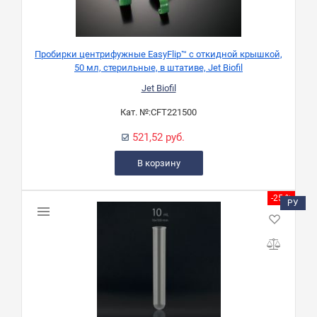
Пробирки центрифужные EasyFlip™ с откидной крышкой,
50 мл, стерильные, в штативе, Jet Biofil
Jet Biofil
Кат. №:
CFT221500
521,52 руб.
В корзину
-25 %
РУ