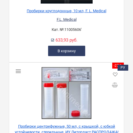
Пробирки круглодонные, 10 мл, F. L. Medical
F.L. Medical
Кат. №:
11005606'
633,93 руб.
В корзину
-27 %
РУ
Пробирки центрифужные, 50 мл, с крышкой, с юбкой
устойчивости, стерильные, ИУ, Литопласт РАСПРОДАЖА!