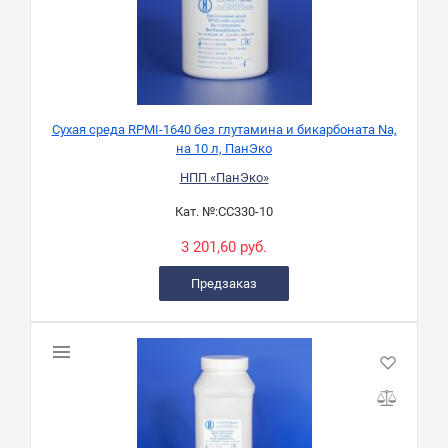
Сухая среда RPMI-1640 без глутамина и бикарбоната Na,
на 10 л, ПанЭко
НПП «ПанЭко»
Кат. №:
СС330-10
3 201,60 руб.
Предзаказ