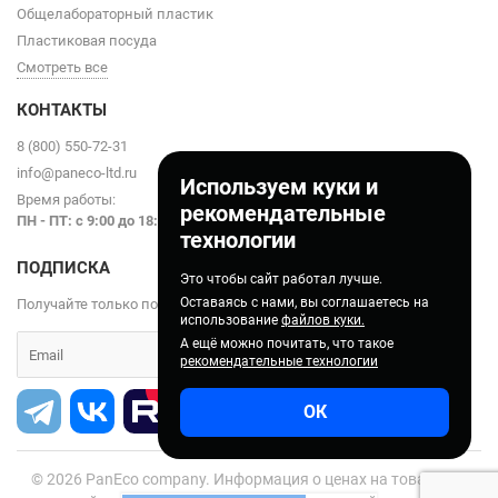
Общелабораторный пластик
Пластиковая посуда
Смотреть все
КОНТАКТЫ
8 (800) 550-72-31
info@paneco-ltd.ru
Используем куки и
Время работы:
рекомендательные
ПН - ПТ: с 9
:00 до 18:00
технологии
ПОДПИСКА
Это чтобы сайт работал лучше.
Оставаясь с нами, вы соглашаетесь на
Получайте только полезные статьи!
использование
файлов куки.
А ещё можно почитать, что такое
рекомендательные технологии
ОК
© 2026
PanEco company. Информация о ценах на товары на