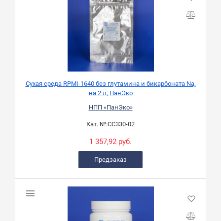
Сухая среда RPMI-1640 без глутамина и бикарбоната Na,
на 2 л, ПанЭко
НПП «ПанЭко»
Кат. №:
СС330-02
1 357,92 руб.
Предзаказ