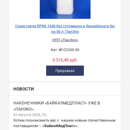
Сухая среда RPMI-1640 без глутамина и бикарбоната Na,
на 50 л, ПанЭко
НПП «ПанЭко»
Кат. №:
СС330-50
9 516,48 руб.
Предзаказ
НОВОСТИ
НАКОНЕЧНИКИ «БАЙКАЛМЕДПЛАСТ» УЖЕ В
«ПАНЭКО»
03 Августа 2026, Пн
Хотим познакомить вас с нашим новым отечественным
поставщиком –
«БайкалМедПласт».