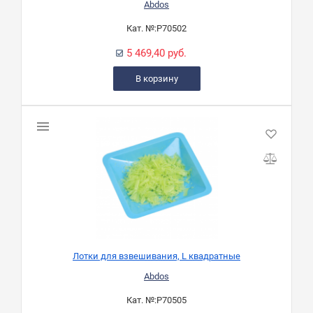
Abdos
Кат. №:
P70502
5 469,40 руб.
В корзину
Лотки для взвешивания, L квадратные
Abdos
Кат. №:
P70505