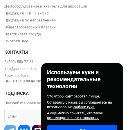
Демооборудование и антитела для апробации
Продукция НПП “ПанЭко”
Продукция по направлениям
Общелабораторный пластик
Пластиковая посуда
Смотреть все
КОНТАКТЫ
8 (800) 550-72-31
info@paneco-ltd.ru
Используем куки и
Время работы:
рекомендательные
ПН - ПТ: с 9
:00 до 18:00
технологии
ПОДПИСКА
Это чтобы сайт работал лучше.
Оставаясь с нами, вы соглашаетесь на
Получайте только полезные статьи!
использование
файлов куки.
А ещё можно почитать, что такое
рекомендательные технологии