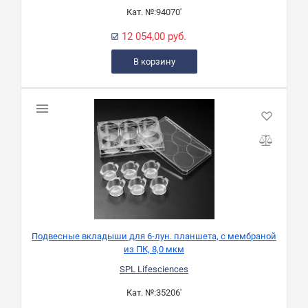
Кат. №:
94070'
12 054,00 руб.
В корзину
Подвесные вкладыши для 6-лун. планшета, с мембраной
из ПК, 8,0 мкм
SPL Lifesciences
Кат. №:
35206'