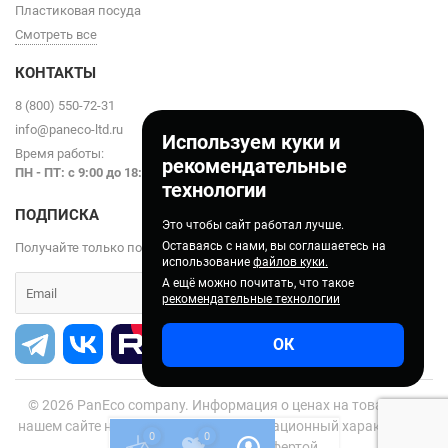
Пластиковая посуда
Смотреть все
КОНТАКТЫ
8 (800) 550-72-31
info@paneco-ltd.ru
Используем куки и
Время работы:
рекомендательные
ПН - ПТ: с 9
:00 до 18:00
технологии
ПОДПИСКА
Это чтобы сайт работал лучше.
Оставаясь с нами, вы соглашаетесь на
Получайте только полезные статьи!
использование
файлов куки.
А ещё можно почитать, что такое
рекомендательные технологии
ОК
© 2026
PanEco company. Информация о ценах на товары на
нашем сайте носит справочно-информационный характер и не
0
0
является публичной офертой.