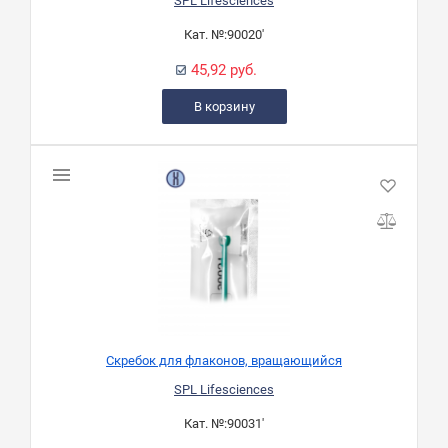
SPL Lifesciences
Кат. №:
90020'
45,92 руб.
В корзину
Скребок для флаконов, вращающийся
SPL Lifesciences
Кат. №:
90031'