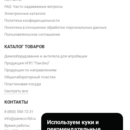
FAQ: Часто задаваемые вопросы
Электронные каталоги
Политика конфиденцальности
Политика в отношении обработки персональных данных
Пользовательское соглашение
КАТАЛОГ ТОВАРОВ
Демооборудование и антитела для апробации
Продукция НПП “ПанЭко”
Продукция по направлениям
Общелабораторный пластик
Пластиковая посуда
Смотреть все
КОНТАКТЫ
8 (800) 550-72-31
info@paneco-ltd.ru
Используем куки и
Время работы:
рекомендательные