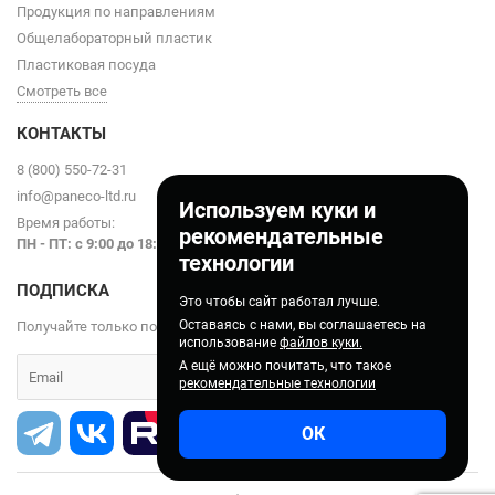
Продукция по направлениям
Общелабораторный пластик
Пластиковая посуда
Смотреть все
КОНТАКТЫ
8 (800) 550-72-31
info@paneco-ltd.ru
Используем куки и
Время работы:
рекомендательные
ПН - ПТ: с 9
:00 до 18:00
технологии
ПОДПИСКА
Это чтобы сайт работал лучше.
Оставаясь с нами, вы соглашаетесь на
Получайте только полезные статьи!
использование
файлов куки.
А ещё можно почитать, что такое
рекомендательные технологии
ОК