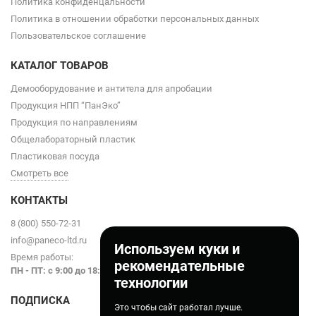
Политика конфиденцальности
Политика в отношении обработки персональных данных
Пользовательское соглашение
КАТАЛОГ ТОВАРОВ
Демооборудование и антитела для апробации
Продукция НПП “ПанЭко”
Продукция по направлениям
Общелабораторный пластик
Пластиковая посуда
Смотреть все
КОНТАКТЫ
8 (800) 550-72-31
info@paneco-ltd.ru
Используем куки и
Время работы:
рекомендательные
ПН - ПТ: с 9
:00 до 18:00
технологии
ПОДПИСКА
Это чтобы сайт работал лучше.